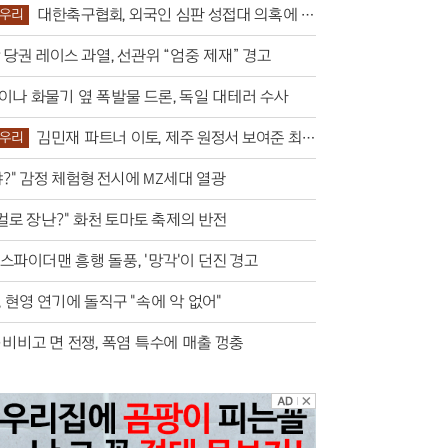
대한축구협회, 외국인 심판 성접대 의혹에 축
우리
폭발’
당권 레이스 과열, 선관위 “엄중 제재” 경고
이나 화물기 옆 폭발물 드론, 독일 대테러 수사
김민재 파트너 이토, 제주 원정서 보여준 최
우리
매너
야?" 감정 체험형 전시에 MZ세대 열광
걸로 장난?" 화천 토마토 축제의 반전
스파이더맨 흥행 돌풍, '망각'이 던진 경고
 현영 연기에 돌직구 "속에 악 없어"
·비비고 면 전쟁, 폭염 특수에 매출 껑충