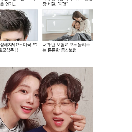
 인기...
장 비결, "이것"
성해지세요~ 미국 FD
내가 낸 보험료 모두 돌려주
효모샴푸 !!
는 든든한 종신보험