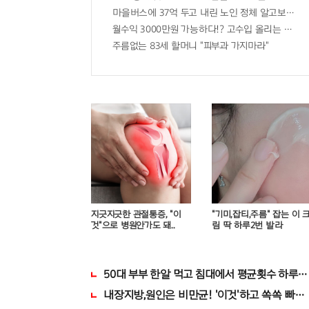
마을버스에 37억 두고 내린 노인 정체 알고보니..!
월수익 3000만원 가능하다!? 고수입 올리는 이 "
주름없는 83세 할머니 "피부과 가지마라"
지긋지긋한 관절통증, "이
"기미,잡티,주름" 잡는 이 
것"으로 병원안가도 돼..
림 딱 하루2번 발라
50대 부부 한알 먹고 침대에서 평균횟수 하루5
내장지방,원인은 비만균! '이것'하고 쏙쏙 빠져