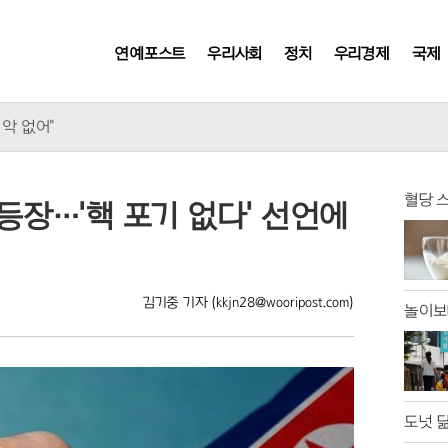
연예포스트
우리사회
정치
우리경제
국제
 미국에?
 악 없어"
 논란에 외모 비하까지
유치원 교사
소 이달 말까지 연장
혈당 
 등장…'핵 포기 없다' 선언에
숨진 채 발견
“엄중 제재” 경고
정부에 건의
호 수사' 촉구
김기중 기자
(kkjn28@wooripost.com)
놀이보
아이브 작품
에 매출 껑충
 아날로그 수준
, 독일 대테러 수사
통찰 얻나?
도넛 닮
요새 작전' 논란