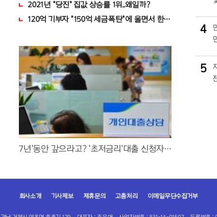
로 인생역전
2021년 "당진" 집값 상승률 1위..왜일까?
120억 기부자 "150억 세금폭탄"에 울면서 한 말이..!
4
5
7년'동안 갚으라고? '초저금리'대출 신청자
몰렸다.
회사소개
기사제보
제휴문의
고충처리
이메일무단수집거부