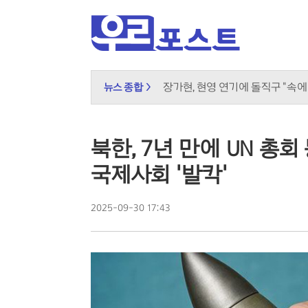
블랙핑크 10주년 D-1, 로제는 왜
장가현, 현영 연기에 돌직구 "속에
뉴스 종합 >
"예능이 독 됐나"…정준원, 태도
놀이보다 사진 전송, 주객전도 된 
무더위 쉼터의 진화, 광화문 해피
북한, 7년 만에 UN 총회
신남성연대 대표 배인규, 자택서 
국제사회 '발칵'
민주당 당권 레이스 과열, 선관위 
"그린벨트 대신 재개발" 오세훈, 
국민의힘, 선관위 직무대행 '특검 1
2025-09-30 17:43
도넛 닮은 오픈AI 스피커, 조니 
오뚜기·비비고 면 전쟁, 폭염 특수
K컬처 300조 시대…법은 여전히
우크라이나 화물기 옆 폭발물 드론
달에 부딪힌 스페이스X, 과학적 
2차 대전 이후 최대 작전? 영국 '