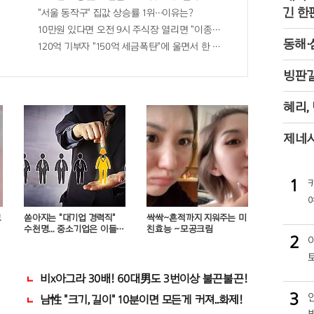
긴 한
"서울 동작구" 집값 상승률 1위…이유는?
자격증"에 몰리는 이유 알고보니…
10만원 있다면 오전 9시 주식장 열리면 "이종목" 바
동해·
120억 기부자 "150억 세금폭탄"에 울면서 한 말이..!
빙판길
혜리,
제네시
1
크
쏟아지는 "대기업 경력직"
싹싹~흔적까지 지워주는 미
수천명... 중소기업은 이들
친효능 ~모공크림
2
중 고르면 돼
번?
비x아그라 30배! 60대男도 3번이상 불끈불끈!
3
…
남性 "크기, 길이" 10분이면 모든게 커져..화제!