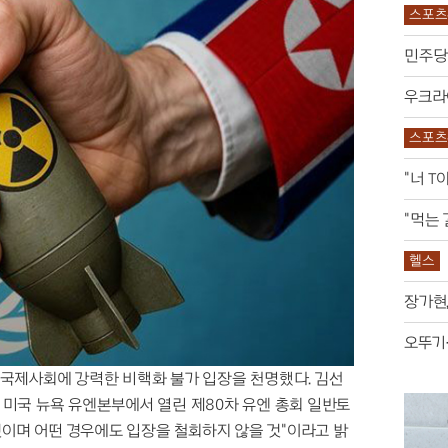
Z세대 열광
스포츠
구팬 ‘
는 몸의 감각
민주당 
극 록으로 부활
가지 공개
우크라
던진 경고
 원인일 수도
스포츠
악의 
 의혹에 축구팬 ‘폭발’
"너 T
 보여준 최악의 매너
 살렸다
"먹는 
축제의 반전
 매출 35% 쑥
헬스
스 성지순례
장가현,
 미국에?
오뚜기
며 국제사회에 강력한 비핵화 불가 입장을 천명했다. 김선
) 미국 뉴욕 유엔본부에서 열린 제80차 유엔 총회 일반토
것이며 어떤 경우에도 입장을 철회하지 않을 것"이라고 밝