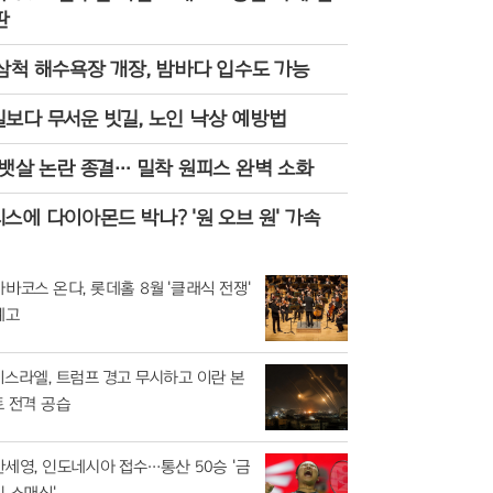
판
삼척 해수욕장 개장, 밤바다 입수도 가능
보다 무서운 빗길, 노인 낙상 예방법
 뱃살 논란 종결… 밀착 원피스 완벽 소화
스에 다이아몬드 박나? '원 오브 원' 가속
카바코스 온다, 롯데홀 8월 '클래식 전쟁'
예고
이스라엘, 트럼프 경고 무시하고 이란 본
토 전격 공습
안세영, 인도네시아 접수…통산 50승 '금
빛 스매싱'