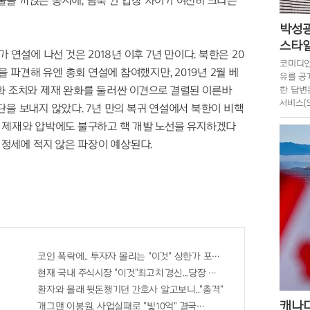
을 끼얹는 동시에, 남북 간 입장 차이가 여전히 크다는
박성광
스타일
 연설에 나선 것은 2018년 이후 7년 만이다. 북한은 20
코미디언
을 파견해 유엔 총회 연설에 참여했지만, 2019년 2월 베
유를 공
화 조치와 제재 완화를 둘러싼 이견으로 결렬된 이른바
한 답변
서비스(
단을 보내지 않았다. 7년 만의 복귀 연설에서 북한이 비핵
리꾼이 
북 제재와 압박에도 불구하고 핵 개발 노선을 유지하겠다
 정세에 적지 않은 파장이 예상된다.
..바로
코인 폭락에.. 투자자 몰리는 "이것" 상한가 포착해! 미리 투자..
현재 국내 주식시장 "이것"최고치 경신...당장 매수해라!!
환자와 몰래 뒷돈챙기던 간호사 알고보니.."충격"
캐나다
개그맨 이봉원, 사업실패로 "빛10억" 결국…