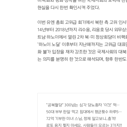
비핵화와 평화 정착을 위한 국제사회의 노력에 찬물
현실을 다시 한번 확인시켜 주었다.
이번 유엔 총회 고위급 회기에서 북한 측 고위 인사가
14년부터 2018년까지 리수용, 리용호 당시 외무상
트남 하노이에서 열린 2차 북·미 정상회담이 비핵
'하노이 노딜' 이후부터 지난해까지는 고위급 대표
화 불가 입장을 재차 강조한 것은 국제사회의 대
는 의지를 분명히 한 것으로 해석되며, 향후 한반도
"공복혈당" 300넘는 심각 당뇨환자 '이것' 먹자마자
50대 부부 한알 먹고 침대에서 평균횟수 하루5번?
72억 기부한 미녀 스님, 정체 알고보니..충격!
로또 용지 찢지 마세요. 사람들이 모르는 3가지!!