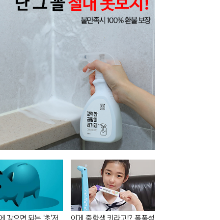
안에 갚으면 되는 '초'저
이게 중학생 키라고!? 폭풍성