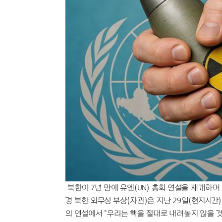
"너 T야?" 감정 체험형 전시에 M
AI 시대의 예술, 안상수가 제안하
질투와 파멸의 기타 리프, 고전 비
혈당 스파이크 막는 야간 음료 6
스파이더맨 흥행 돌풍, '망각'이 
단것만 찾는 당신, 혈당 불균형이
대한축구협회, 외국인 심판 성접대
김민재 파트너 이토, 제주 원정서
유격수 고민 끝낸 KIA, 하주석이
"먹는 걸로 장난?" 화천 토마토 
"폭염엔 실내가 답"…롯데호텔 월드
"BTS 굿즈 찾아 한국행" 리커머
블랙핑크 10주년 D-1, 로제는 왜
북한이 7년 만에 유엔(UN) 총회 연설을 재개하
경 북한 외무성 부상(차관)은 지난 29일(현지시간
의 연설에서 "우리는 핵을 절대로 내려놓지 않을 