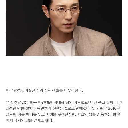
"너 T야?" 감정 체험형 전시에 MZ세대 열광
AI 시대의 예술, 안상수가 제안하는 몸의 감각
질투와 파멸의 기타 리프, 고전 비극 록으로 부활
혈당 스파이크 막는 야간 음료 6가지 공개
스파이더맨 흥행 돌풍, '망각'이 던진 경고
단것만 찾는 당신, 혈당 불균형이 원인일 수도
대한축구협회, 외국인 심판 성접대 의혹에 축구팬 ‘폭발’
김민재 파트너 이토, 제주 원정서 보여준 최악의 매너
유격수 고민 끝낸 KIA, 하주석이 살렸다
"먹는 걸로 장난?" 화천 토마토 축제의 반전
"폭염엔 실내가 답"…롯데호텔 월드 매출 35% 쑥
"BTS 굿즈 찾아 한국행" 리커머스 성지순례
블랙핑크 10주년 D-1, 로제는 왜 미국에?
배우 정성일이 9년 간의 결혼 생활을 마무리했다.
14일 정성일은 최근 비연예인 아내와 합의 이혼했으며, 긴 숙고 끝에 내린
결정인 만큼 절차는 원만하게 진행된 것으로 전해졌다. 두 사람은 2016년
결혼해 아들 하나를 두고 가정을 꾸려왔지만, 서로의 삶을 존중하는 방향
에서 각자의 길을 걷기로 했다.