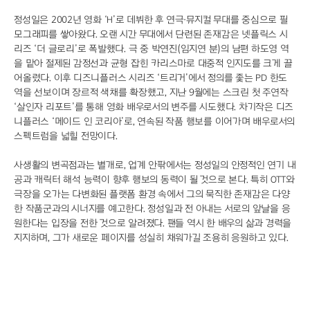
정성일은 2002년 영화 ‘H’로 데뷔한 후 연극·뮤지컬 무대를 중심으로 필
모그래피를 쌓아왔다. 오랜 시간 무대에서 단련된 존재감은 넷플릭스 시
리즈 ‘더 글로리’로 폭발했다. 극 중 박연진(임지연 분)의 남편 하도영 역
을 맡아 절제된 감정선과 균형 잡힌 카리스마로 대중적 인지도를 크게 끌
어올렸다. 이후 디즈니플러스 시리즈 ‘트리거’에서 정의를 좇는 PD 한도
역을 선보이며 장르적 색채를 확장했고, 지난 9월에는 스크린 첫 주연작
‘살인자 리포트’를 통해 영화 배우로서의 변주를 시도했다. 차기작은 디즈
니플러스 ‘메이드 인 코리아’로, 연속된 작품 행보를 이어가며 배우로서의
스펙트럼을 넓힐 전망이다.
사생활의 변곡점과는 별개로, 업계 안팎에서는 정성일의 안정적인 연기 내
공과 캐릭터 해석 능력이 향후 행보의 동력이 될 것으로 본다. 특히 OTT와
극장을 오가는 다변화된 플랫폼 환경 속에서 그의 묵직한 존재감은 다양
한 작품군과의 시너지를 예고한다. 정성일과 전 아내는 서로의 앞날을 응
원한다는 입장을 전한 것으로 알려졌다. 팬들 역시 한 배우의 삶과 경력을
지지하며, 그가 새로운 페이지를 성실히 채워가길 조용히 응원하고 있다.