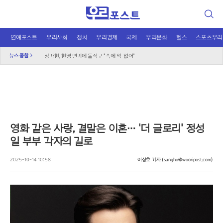
검
색
연예포스트
우리사회
정치
우리경제
국제
우리문화
헬스
스포츠우리
블랙핑크 10주년 D-1, 로제는 왜 미국에?
뉴스 종합 >
장가현, 현영 연기에 돌직구 "속에 악 없어"
"예능이 독 됐나"…정준원, 태도 논란에 외모 비하까지
놀이보다 사진 전송, 주객전도 된 유치원 교사
무더위 쉼터의 진화, 광화문 해피소 이달 말까지 연장
신남성연대 대표 배인규, 자택서 숨진 채 발견
민주당 당권 레이스 과열, 선관위 “엄중 제재” 경고
영화 같은 사랑, 결말은 이혼… '더 글로리' 정성
"그린벨트 대신 재개발" 오세훈, 정부에 건의
일 부부 각자의 길로
국민의힘, 선관위 직무대행 '특검 1호 수사' 촉구
도넛 닮은 오픈AI 스피커, 조니 아이브 작품
2025-10-14 10:58
이상호 기자
(sangho@wooripost.com)
오뚜기·비비고 면 전쟁, 폭염 특수에 매출 껑충
K컬처 300조 시대…법은 여전히 아날로그 수준
우크라이나 화물기 옆 폭발물 드론, 독일 대테러 수사
달에 부딪힌 스페이스X, 과학적 통찰 얻나?
2차 대전 이후 최대 작전? 영국 '요새 작전' 논란