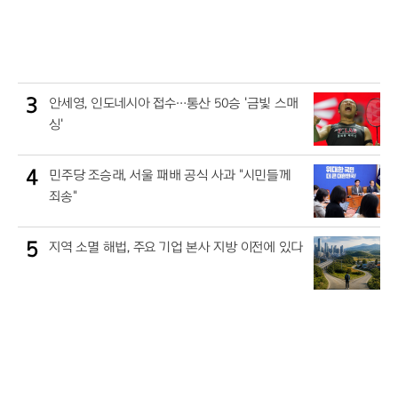
3
안세영, 인도네시아 접수…통산 50승 '금빛 스매
싱'
4
민주당 조승래, 서울 패배 공식 사과 "시민들께
죄송"
5
지역 소멸 해법, 주요 기업 본사 지방 이전에 있다