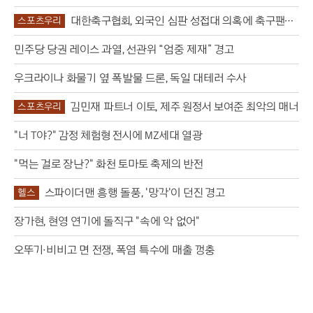
대한축구협회, 외국인 심판 성접대 의혹에 축구팬
스포츠우리
‘폭발’
민주당 당권 레이스 과열, 선관위 “엄중 제재” 경고
우크라이나 화물기 옆 폭발물 드론, 독일 대테러 수사
김민재 파트너 이토, 제주 원정서 보여준 최악의 매너
스포츠우리
"너 T야?" 감정 체험형 전시에 MZ세대 열광
"먹는 걸로 장난?" 화천 토마토 축제의 반전
스파이더맨 흥행 돌풍, '망각'이 던진 경고
헬스
장가현, 현영 연기에 돌직구 "속에 악 없어"
오뚜기·비비고 면 전쟁, 폭염 특수에 매출 껑충