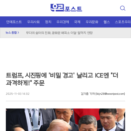
검
장가현, 현영 연기에 돌직구 "속에 악 없어"
색
"예능이 독 됐나"…정준원, 태도 논란에 외모 비하까지
연예포스트
우리사회
정치
우리경제
국제
우리문화
헬스
스포츠우리
키스 오브 라이프, 성숙해진 여름으로 컴백
무더위 쉼터의 진화, 광화문 해피소 이달 말까지 연장
뉴스 종합 >
신남성연대 대표 배인규, 자택서 숨진 채 발견
온열질환자 2200명 돌파…기록적 폭염 인명피해
"그린벨트 대신 재개발" 오세훈, 정부에 건의
국민의힘, 선관위 직무대행 '특검 1호 수사' 촉구
이재명 귀국하자마자 '데드크로스', 거부권이 분수령
트럼프, 시진핑에 '비밀 경고' 날리고 ICE엔 "더
오뚜기·비비고 면 전쟁, 폭염 특수에 매출 껑충
과격하게!" 주문
K컬처 300조 시대…법은 여전히 아날로그 수준
루프탑 풀서 즐기는 라면, L7 홍대 이색 협업
2025-11-03 14:02
김기중 기자
(kkjn28@wooripost.com)
달에 부딪힌 스페이스X, 과학적 통찰 얻나?
2차 대전 이후 최대 작전? 영국 '요새 작전' 논란
트럼프의 중동 평화 로드맵, 네타냐후가 걷어찬 이유
AI 시대의 예술, 안상수가 제안하는 몸의 감각
질투와 파멸의 기타 리프, 고전 비극 록으로 부활
7500장 타일의 마법, 전혁림미술관이 된 생가터