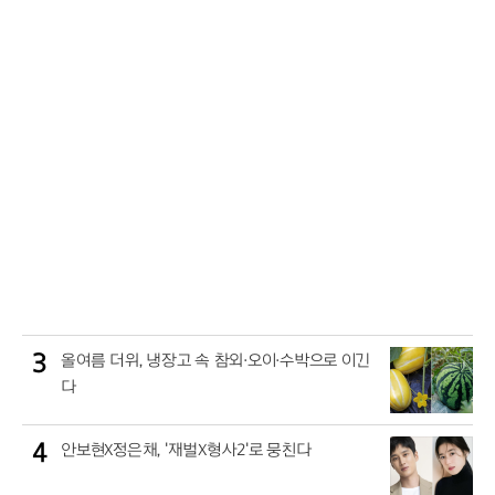
3
올여름 더위, 냉장고 속 참외·오이·수박으로 이긴
다
4
안보현X정은채, '재벌X형사2'로 뭉친다