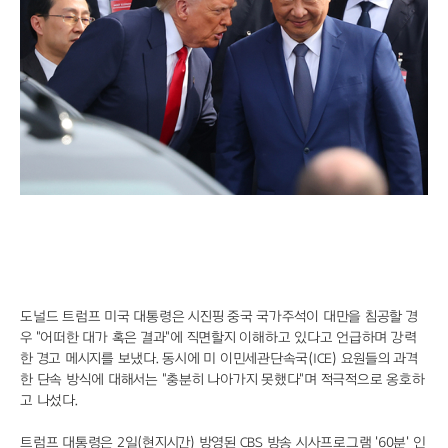
스파이더맨 흥행 돌풍, '망각'이 던진 경고
단것만 찾는 당신, 혈당 불균형이 원인일 수도
내 몸 망치는 만성염증, 항염 식품 5가지로 해결
유격수 고민 끝낸 KIA, 하주석이 살렸다
파도 파도 괴담, 문진희 전 위원장 전면 수사 불가피
데뷔골 아이아스 합격점, 제주의 창은 날카로웠다
"폭염엔 실내가 답"…롯데호텔 월드 매출 35% 쑥
"BTS 굿즈 찾아 한국행" 리커머스 성지순례
통영 가면 꼭 봐야 할 낙조, 달아공원 새 단장
장가현, 현영 연기에 돌직구 "속에 악 없어"
도널드 트럼프 미국 대통령은 시진핑 중국 국가주석이 대만을 침공할 경
우 "어떠한 대가 혹은 결과"에 직면할지 이해하고 있다고 언급하며 강력
한 경고 메시지를 보냈다. 동시에 미 이민세관단속국(ICE) 요원들의 과격
한 단속 방식에 대해서는 "충분히 나아가지 못했다"며 적극적으로 옹호하
고 나섰다.
트럼프 대통령은 2일(현지시간) 방영된 CBS 방송 시사프로그램 '60분' 인