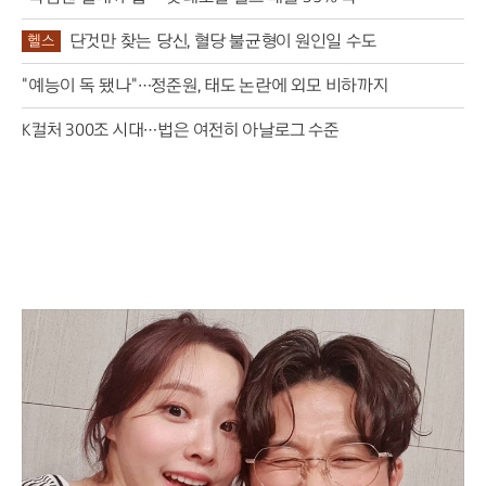
단것만 찾는 당신, 혈당 불균형이 원인일 수도
헬스
"예능이 독 됐나"…정준원, 태도 논란에 외모 비하까지
K컬처 300조 시대…법은 여전히 아날로그 수준