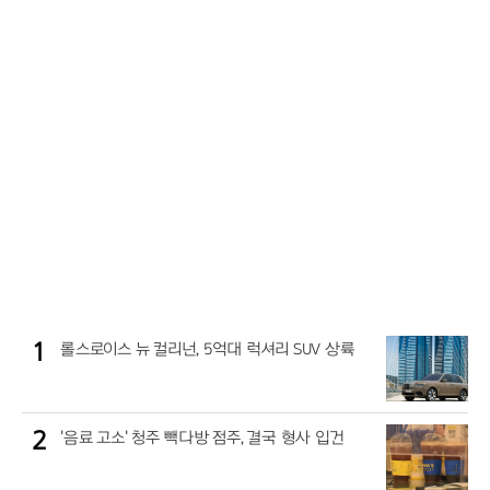
1
롤스로이스 뉴 컬리넌, 5억대 럭셔리 SUV 상륙
2
'음료 고소' 청주 빽다방 점주, 결국 형사 입건