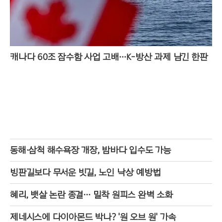
캐나다 60조 잠수함 사업 고배…K-방산 과제 남긴 한판
동해·삼척 해수욕장 개장, 밤바다 입수도 가능
빙판길보다 무서운 빗길, 노인 낙상 예방법
혜리, 뱃살 논란 종결… 밀착 원피스 완벽 소화
제네시스에 다이아몬드 박나? '원 오브 원' 가속