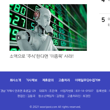
5
소액으로 '주식'한다면 '이종목' 사라!
회사소개
기사제보
제휴문의
고충처리
이메일무단수집거부
 경남 거제시 연초면 효촌길 129
대표자 : 조은애
사업자번호 : 831-14-01507
등록번호 : 
편집인 : 김동국
청소년책임자 : 김명섭
고충처리인 : 최경진
© 2021 wooripost.com All rights reserved.