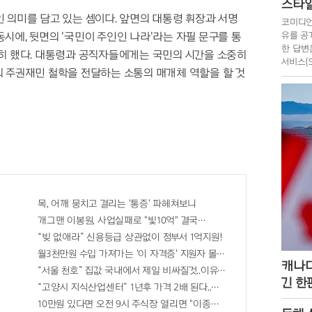
스타일
 의미를 담고 있는 셈이다. 앞면의 대통령 휘장과 서명
코미디언
유를 공
시에, 뒷면의 '국민이 주인인 나라'라는 자필 문구를 통
한 답변
명히 했다. 대통령과 공직자들에게는 국민의 시간을 소중히
서비스(
의 주권재민 철학을 전달하는 소통의 매개체 역할을 할 것
리꾼이 
목, 어깨 뭉치고 결리는 '통증' 파헤쳐보니
개그맨 이봉원, 사업실패로 "빛10억" 결국…
“빚 없애라” 신용등급 상관없이 정부서 1억지원!
월3천만원 수입 가져가는 '이 자격증' 지원자 몰려!
캐나다
“서울 천호” 집값 국내에서 제일 비싸질것..이유는?
긴 한
당첨 혜택 난리나!!
“고양시 지식산업센터” 1년후 가격 2배 된다..이유는?
10만원 있다면 오전 9시 주식장 열리면 "이종목" 바