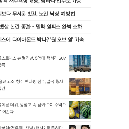
삼척 해수욕장 개장, 밤바다 입수도 가능
보다 무서운 빗길, 노인 낙상 예방법
 뱃살 논란 종결… 밀착 원피스 완벽 소화
스에 다이아몬드 박나? '원 오브 원' 가속
롤스로이스 뉴 컬리넌, 5억대 럭셔리 SUV
상륙
'음료 고소' 청주 빽다방 점주, 결국 형사
입건
올여름 더위, 냉장고 속 참외·오이·수박으
로 이긴다
안보현X정은채, '재벌X형사2'로 뭉친다