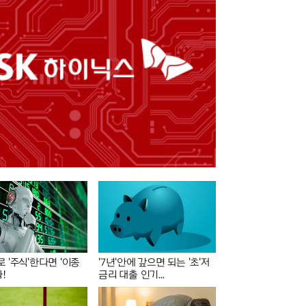
 '주식'한다면 '이종
'7년'안에 갚으면 되는 '초'저
!
금리 대출 인기...