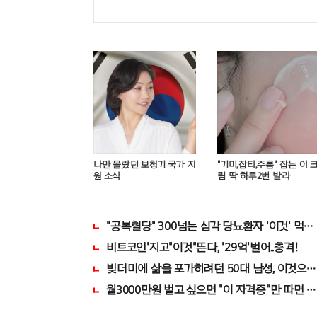
나만 몰랐던 보청기 국가 지
"기미,잡티,주름" 잡는 이 
원 소식
림 딱 하루2번 발라
"공복혈당" 300넘는 심각 당뇨환자 '이것' 먹자
비트코인'지고"이것"뜬다, '29억'벌어..충격!
빚더미에 삶을 포가히려던 50대 남성, 이것으
월3000만원 벌고 싶으면 "이 자격증"만 따면 된