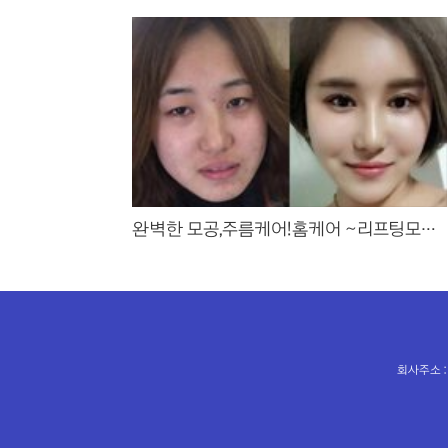
완벽한 모공,주름케어!홈케어 ~리프팅모공
팩
회사주소 :