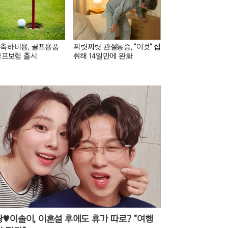
 축하비용, 골프용품
찌릿찌릿 관절통증, "이것" 섭
골프보험 출시
취해 14일만에 완화
♥이솔이, 이혼설 후에도 휴가 따로? “여행