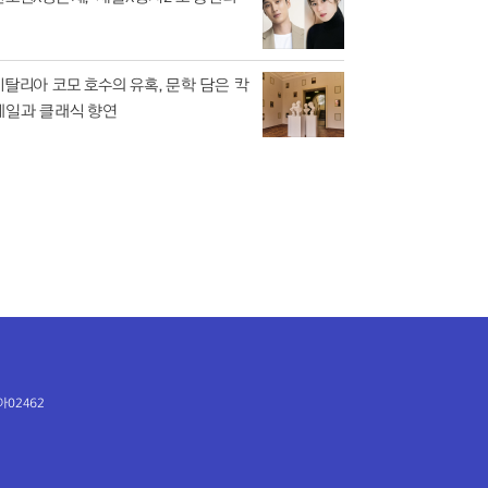
이탈리아 코모 호수의 유혹, 문학 담은 칵
테일과 클래식 향연
아02462