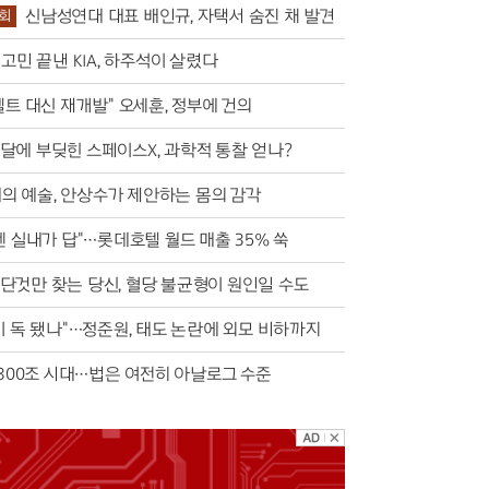
신남성연대 대표 배인규, 자택서 숨진 채 발견
회
고민 끝낸 KIA, 하주석이 살렸다
트 대신 재개발" 오세훈, 정부에 건의
달에 부딪힌 스페이스X, 과학적 통찰 얻나?
대의 예술, 안상수가 제안하는 몸의 감각
엔 실내가 답"…롯데호텔 월드 매출 35% 쑥
단것만 찾는 당신, 혈당 불균형이 원인일 수도
이 독 됐나"…정준원, 태도 논란에 외모 비하까지
 300조 시대…법은 여전히 아날로그 수준