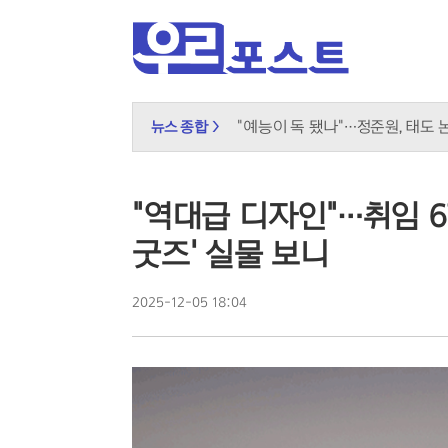
장가현, 현영 연기에 돌직구 "속에
"예능이 독 됐나"…정준원, 태도
뉴스 종합 >
키스 오브 라이프, 성숙해진 여름
무더위 쉼터의 진화, 광화문 해피
신남성연대 대표 배인규, 자택서 
"역대급 디자인"…취임 
온열질환자 2200명 돌파…기록
굿즈' 실물 보니
"그린벨트 대신 재개발" 오세훈, 
국민의힘, 선관위 직무대행 '특검 1
이재명 귀국하자마자 '데드크로스'
2025-12-05 18:04
오뚜기·비비고 면 전쟁, 폭염 특수
K컬처 300조 시대…법은 여전히
루프탑 풀서 즐기는 라면, L7 홍
달에 부딪힌 스페이스X, 과학적 
2차 대전 이후 최대 작전? 영국 '
트럼프의 중동 평화 로드맵, 네타