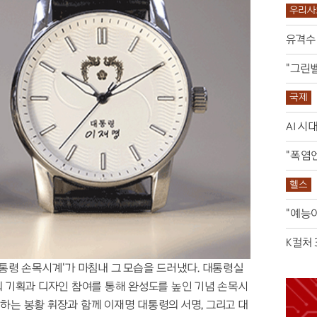
는 몸의 감각
우리사
극 록으로 부활
유격수 
관이 된 생가터
던진 경고
"그린벨
 원인일 수도
 5가지로 해결
국제
 살렸다
AI 시
 전면 수사 불가피
 창은 날카로웠다
"폭염
 매출 35% 쑥
스 성지순례
헬스
공원 새 단장
"예능
 악 없어"
K컬처
통령 손목시계'가 마침내 그 모습을 드러냈다. 대통령실
의 기획과 디자인 참여를 통해 완성도를 높인 기념 손목시
하는 봉황 휘장과 함께 이재명 대통령의 서명, 그리고 대