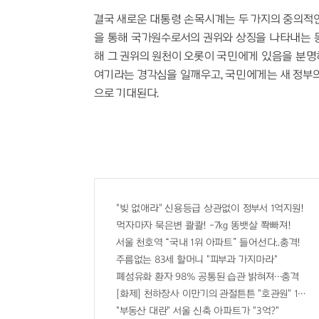
결국 새로운 대통령 손목시계는 두 가지의 중의적인
을 통해 국가원수로서의 권위와 상징을 나타내는 동
해 그 권위의 원천이 오롯이 국민에게 있음을 분
여기라는 경각심을 일깨우고, 국민에게는 새 정부
으로 기대된다.
"빚 없애라" 신용등급 상관없이 정부서 1억지원!
먹자마자 묵은변 콸콸! -7kg 똥뱃살 쫙빠져!
서울 천호역 “국내 1위 아파트” 들어선다..충격!
주름없는 83세 할머니 "피부과 가지마라"
폐섬유화 환자 98% 공통된 습관 밝혀져…충격
[화제] 천하장사 이만기의 관절튼튼 "호관원" 100%
"부동산 대란" 서울 신축 아파트가 "3억?"