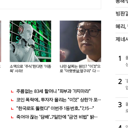
동해·
빙판길
혜리,
제네시
1
크
소액으로 '주식'한다면 '이종
나만 살찌는 원인? "이것"으
목' 사라!
로 "아랫뱃살,옆구리" 다 빠
진다!
2
마자..바로
주름없는 83세 할머니 "피부과 가지마라"
코인 폭락에.. 투자자 몰리는 "이것" 상한가 포착해! 미리 투자..
3
로 인생역전
"한국로또 뚫렸다" 이번주 1등번호.."7,15…"
다.
죽어야 끊는 '담배'..7일만에 "금연 비법" 밝혀져 충격!
4