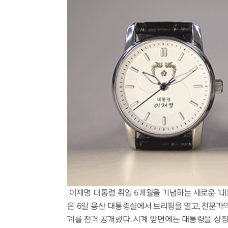
AI 시대의 예술, 안상수가 제안하
질투와 파멸의 기타 리프, 고전 비
7500장 타일의 마법, 전혁림미술
스파이더맨 흥행 돌풍, '망각'이 
단것만 찾는 당신, 혈당 불균형이
내 몸 망치는 만성염증, 항염 식품
유격수 고민 끝낸 KIA, 하주석이
파도 파도 괴담, 문진희 전 위원장
데뷔골 아이아스 합격점, 제주의
"폭염엔 실내가 답"…롯데호텔 월드
"BTS 굿즈 찾아 한국행" 리커머
통영 가면 꼭 봐야 할 낙조, 달아
장가현, 현영 연기에 돌직구 "속에
이재명 대통령 취임 6개월을 기념하는 새로운 '대
은 6일 용산 대통령실에서 브리핑을 열고, 전문가
계를 전격 공개했다. 시계 앞면에는 대통령을 상징