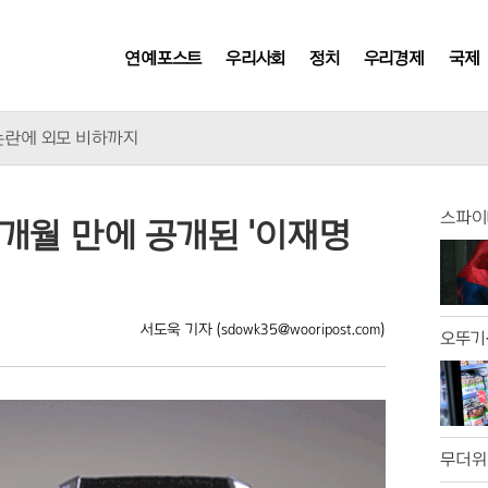
연예포스트
우리사회
정치
우리경제
국제
 악 없어"
 논란에 외모 비하까지
으로 컴백
소 이달 말까지 연장
숨진 채 발견
스파이더
6개월 만에 공개된 '이재명
적 폭염 인명피해
정부에 건의
호 수사' 촉구
, 거부권이 분수령
서도욱 기자
(sdowk35@wooripost.com)
오뚜기
에 매출 껑충
 아날로그 수준
대 이색 협업
통찰 얻나?
요새 작전' 논란
무더위
냐후가 걷어찬 이유