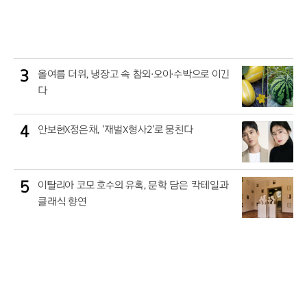
3
올여름 더위, 냉장고 속 참외·오이·수박으로 이긴
다
4
안보현X정은채, '재벌X형사2'로 뭉친다
5
이탈리아 코모 호수의 유혹, 문학 담은 칵테일과
클래식 향연