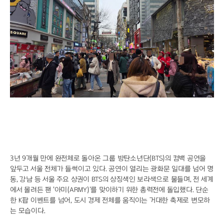
AI 시대의 예술, 안상수가 제안하는 몸의 감각
질투와 파멸의 기타 리프, 고전 비극 록으로 부활
7500장 타일의 마법, 전혁림미술관이 된 생가터
스파이더맨 흥행 돌풍, '망각'이 던진 경고
단것만 찾는 당신, 혈당 불균형이 원인일 수도
내 몸 망치는 만성염증, 항염 식품 5가지로 해결
유격수 고민 끝낸 KIA, 하주석이 살렸다
파도 파도 괴담, 문진희 전 위원장 전면 수사 불가피
데뷔골 아이아스 합격점, 제주의 창은 날카로웠다
"폭염엔 실내가 답"…롯데호텔 월드 매출 35% 쑥
"BTS 굿즈 찾아 한국행" 리커머스 성지순례
통영 가면 꼭 봐야 할 낙조, 달아공원 새 단장
장가현, 현영 연기에 돌직구 "속에 악 없어"
3년 9개월 만에 완전체로 돌아온 그룹 방탄소년단(BTS)의 컴백 공연을
앞두고 서울 전체가 들썩이고 있다. 공연이 열리는 광화문 일대를 넘어 명
동, 강남 등 서울 주요 상권이 BTS의 상징색인 보라색으로 물들며, 전 세계
에서 몰려든 팬 '아미(ARMY)'를 맞이하기 위한 총력전에 돌입했다. 단순
한 K팝 이벤트를 넘어, 도시 경제 전체를 움직이는 거대한 축제로 변모하
는 모습이다.