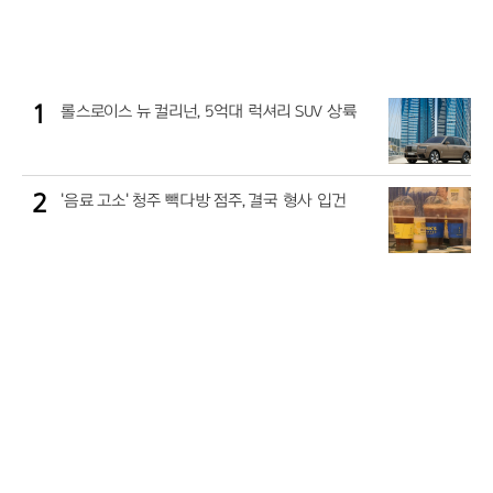
1
롤스로이스 뉴 컬리넌, 5억대 럭셔리 SUV 상륙
2
'음료 고소' 청주 빽다방 점주, 결국 형사 입건