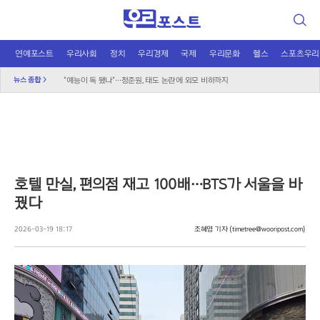
검
색
연예포스트
우리사회
정치
우리경제
국제
우리문화
헬스
스포츠우리
장가현, 현영 연기에 돌직구 "속에 악 없어"
뉴스 종합 >
"예능이 독 됐나"…정준원, 태도 논란에 외모 비하까지
키스 오브 라이프, 성숙해진 여름으로 컴백
무더위 쉼터의 진화, 광화문 해피소 이달 말까지 연장
신남성연대 대표 배인규, 자택서 숨진 채 발견
온열질환자 2200명 돌파…기록적 폭염 인명피해
"그린벨트 대신 재개발" 오세훈, 정부에 건의
호텔 만실, 편의점 재고 100배…BTS가 서울을 바
국민의힘, 선관위 직무대행 '특검 1호 수사' 촉구
꿨다
이재명 귀국하자마자 '데드크로스', 거부권이 분수령
오뚜기·비비고 면 전쟁, 폭염 특수에 매출 껑충
2026-03-19 18:17
조혜영 기자
(timetree@wooripost.com)
K컬처 300조 시대…법은 여전히 아날로그 수준
루프탑 풀서 즐기는 라면, L7 홍대 이색 협업
달에 부딪힌 스페이스X, 과학적 통찰 얻나?
2차 대전 이후 최대 작전? 영국 '요새 작전' 논란
트럼프의 중동 평화 로드맵, 네타냐후가 걷어찬 이유