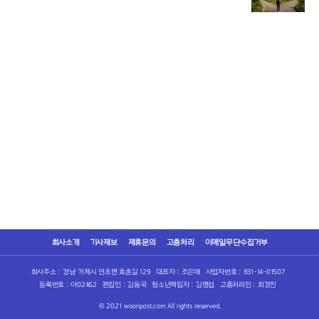
회사소개
기사제보
제휴문의
고충처리
이메일무단수집거부
회사주소 : 경남 거제시 연초면 효촌길 129
대표자 : 조은애
사업자번호 : 831-14-01507
등록번호 : 아02462
편집인 : 김동국
청소년책임자 : 김명섭
고충처리인 : 최경진
© 2021 wooripost.com All rights reserved.