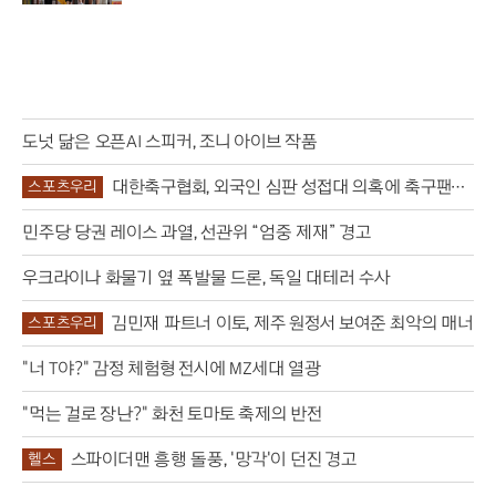
사 질환의 위..
도넛 닮은 오픈AI 스피커, 조니 아이브 작품
대한축구협회, 외국인 심판 성접대 의혹에 축구팬
스포츠우리
‘폭발’
민주당 당권 레이스 과열, 선관위 “엄중 제재” 경고
우크라이나 화물기 옆 폭발물 드론, 독일 대테러 수사
김민재 파트너 이토, 제주 원정서 보여준 최악의 매너
스포츠우리
"너 T야?" 감정 체험형 전시에 MZ세대 열광
"먹는 걸로 장난?" 화천 토마토 축제의 반전
스파이더맨 흥행 돌풍, '망각'이 던진 경고
헬스