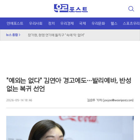
검
색
연예포스트
우리사회
정치
우리경제
국제
우리문화
헬스
스포츠우리
블랙핑크 10주년 D-1, 로제는 왜 미국에?
뉴스 종합 >
장가현, 현영 연기에 돌직구 "속에 악 없어"
"예능이 독 됐나"…정준원, 태도 논란에 외모 비하까지
놀이보다 사진 전송, 주객전도 된 유치원 교사
무더위 쉼터의 진화, 광화문 해피소 이달 말까지 연장
신남성연대 대표 배인규, 자택서 숨진 채 발견
민주당 당권 레이스 과열, 선관위 “엄중 제재” 경고
"예외는 없다" 김연아 경고에도…발리예바, 반성
"그린벨트 대신 재개발" 오세훈, 정부에 건의
없는 복귀 선언
국민의힘, 선관위 직무대행 '특검 1호 수사' 촉구
도넛 닮은 오픈AI 스피커, 조니 아이브 작품
2026-05-14 18:46
김은주 기자
(joojoo@wooripost.com)
오뚜기·비비고 면 전쟁, 폭염 특수에 매출 껑충
K컬처 300조 시대…법은 여전히 아날로그 수준
우크라이나 화물기 옆 폭발물 드론, 독일 대테러 수사
달에 부딪힌 스페이스X, 과학적 통찰 얻나?
2차 대전 이후 최대 작전? 영국 '요새 작전' 논란