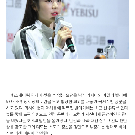
"너 T야?" 감정 체험형 전시에 MZ세대 열광
AI 시대의 예술, 안상수가 제안하는 몸의 감각
질투와 파멸의 기타 리프, 고전 비극 록으로 부활
혈당 스파이크 막는 야간 음료 6가지 공개
스파이더맨 흥행 돌풍, '망각'이 던진 경고
단것만 찾는 당신, 혈당 불균형이 원인일 수도
대한축구협회, 외국인 심판 성접대 의혹에 축구팬 ‘폭발’
김민재 파트너 이토, 제주 원정서 보여준 최악의 매너
유격수 고민 끝낸 KIA, 하주석이 살렸다
"먹는 걸로 장난?" 화천 토마토 축제의 반전
"폭염엔 실내가 답"…롯데호텔 월드 매출 35% 쑥
"BTS 굿즈 찾아 한국행" 리커머스 성지순례
블랙핑크 10주년 D-1, 로제는 왜 미국에?
피겨 스케이팅 역사에 씻을 수 없는 오점을 남긴 러시아의 카밀라 발리예
바가 자격 정지 징계 기간을 두고 황당한 회고를 내놓아 국제적인 공분을
사고 있다. 러시아 현지 매체들에 따르면 발리예바는 최근 한 유튜브 인터
뷰를 통해 도핑 위반으로 인한 공백기가 오히려 자신에게 긍정적인 영향
을 미쳤다는 취지의 발언을 쏟아냈다. 반성과 사과 대신 징계 기간의 편안
함을 강조한 그의 태도는 스포츠 정신을 정면으로 부정하는 행태로 비쳐
지며 거센 비판에 직면했다.