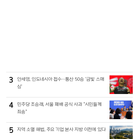
3
안세영, 인도네시아 접수…통산 50승 '금빛 스매
싱'
4
민주당 조승래, 서울 패배 공식 사과 "시민들께
죄송"
5
지역 소멸 해법, 주요 기업 본사 지방 이전에 있다