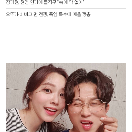
장가현, 현영 연기에 돌직구 "속에 악 없어"
오뚜기·비비고 면 전쟁, 폭염 특수에 매출 껑충