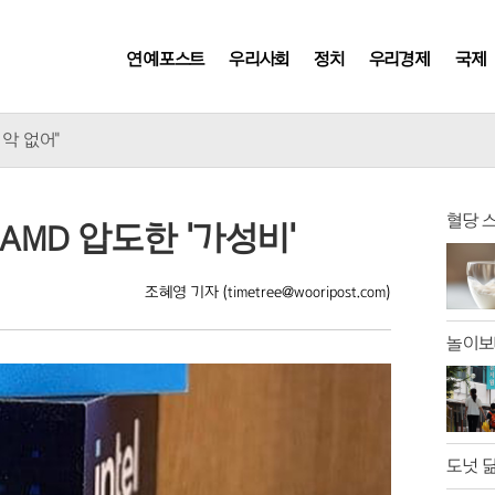
연예포스트
우리사회
정치
우리경제
국제
 미국에?
 악 없어"
 논란에 외모 비하까지
유치원 교사
소 이달 말까지 연장
혈당 
 AMD 압도한 '가성비'
숨진 채 발견
“엄중 제재” 경고
조혜영 기자
(timetree@wooripost.com)
정부에 건의
호 수사' 촉구
놀이보
아이브 작품
에 매출 껑충
 아날로그 수준
, 독일 대테러 수사
통찰 얻나?
도넛 닮
요새 작전' 논란