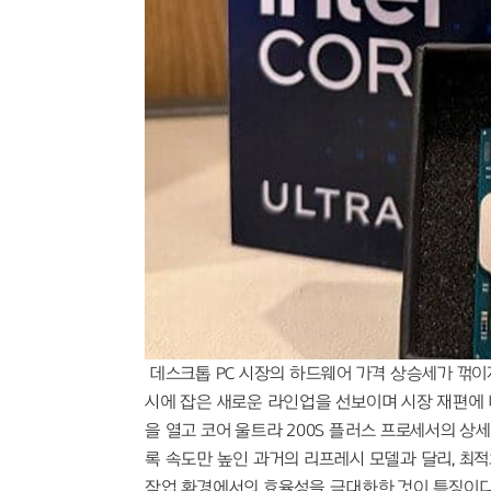
"너 T야?" 감정 체험형 전시에 M
AI 시대의 예술, 안상수가 제안하
질투와 파멸의 기타 리프, 고전 비
혈당 스파이크 막는 야간 음료 6
스파이더맨 흥행 돌풍, '망각'이 
단것만 찾는 당신, 혈당 불균형이
대한축구협회, 외국인 심판 성접대
김민재 파트너 이토, 제주 원정서
유격수 고민 끝낸 KIA, 하주석이
"먹는 걸로 장난?" 화천 토마토 
"폭염엔 실내가 답"…롯데호텔 월드
"BTS 굿즈 찾아 한국행" 리커머
블랙핑크 10주년 D-1, 로제는 왜
데스크톱 PC 시장의 하드웨어 가격 상승세가 꺾이
시에 잡은 새로운 라인업을 선보이며 시장 재편에 
을 열고 코어 울트라 200S 플러스 프로세서의 상
록 속도만 높인 과거의 리프레시 모델과 달리, 최적화
작업 환경에서의 효율성을 극대화한 것이 특징이다