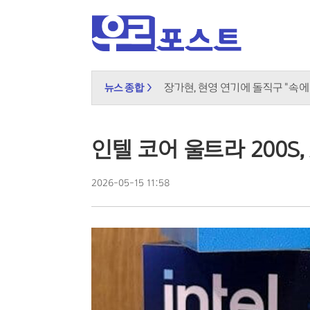
블랙핑크 10주년 D-1, 로제는 왜
장가현, 현영 연기에 돌직구 "속에
뉴스 종합 >
"예능이 독 됐나"…정준원, 태도
놀이보다 사진 전송, 주객전도 된 
무더위 쉼터의 진화, 광화문 해피
인텔 코어 울트라 200S,
신남성연대 대표 배인규, 자택서 
민주당 당권 레이스 과열, 선관위 
2026-05-15 11:58
"그린벨트 대신 재개발" 오세훈, 
국민의힘, 선관위 직무대행 '특검 1
도넛 닮은 오픈AI 스피커, 조니 
오뚜기·비비고 면 전쟁, 폭염 특수
K컬처 300조 시대…법은 여전히
우크라이나 화물기 옆 폭발물 드론
달에 부딪힌 스페이스X, 과학적 
2차 대전 이후 최대 작전? 영국 '