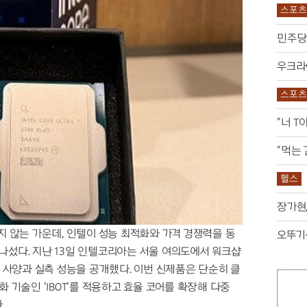
Z세대 열광
스포츠
구팬 ‘
는 몸의 감각
민주당 
극 록으로 부활
가지 공개
우크라
던진 경고
 원인일 수도
스포츠
악의 
 의혹에 축구팬 ‘폭발’
"너 T
 보여준 최악의 매너
 살렸다
"먹는 
축제의 반전
 매출 35% 쑥
헬스
스 성지순례
장가현,
 미국에?
지 않는 가운데, 인텔이 성능 최적화와 가격 경쟁력을 동
오뚜기
나섰다. 지난 13일 인텔코리아는 서울 여의도에서 워크샵
세 사양과 실측 성능을 공개했다. 이번 신제품은 단순히 클
 기술인 'IBOT'를 적용하고 효율 코어를 확장해 다중
.