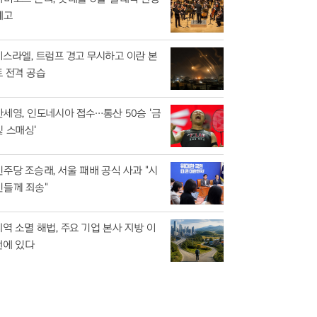
예고
이스라엘, 트럼프 경고 무시하고 이란 본
토 전격 공습
안세영, 인도네시아 접수…통산 50승 '금
빛 스매싱'
민주당 조승래, 서울 패배 공식 사과 "시
민들께 죄송"
지역 소멸 해법, 주요 기업 본사 지방 이
전에 있다