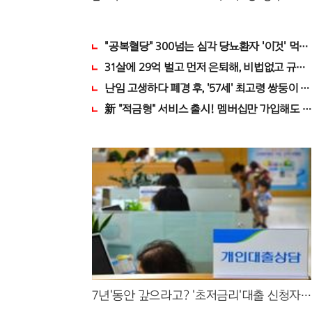
"공복혈당" 300넘는 심각 당뇨환자 '이것' 먹자
31살에 29억 벌고 먼저 은퇴해, 비법없고 규칙
난임 고생하다 폐경 후, '57세' 최고령 쌍둥이 출
新 "적금형" 서비스 출시! 멤버십만 가입해도 "최
7년'동안 갚으라고? '초저금리'대출 신청자
몰렸다.