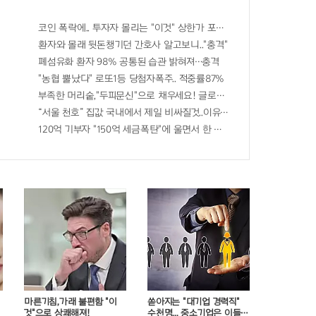
충격"
코인 폭락에.. 투자자 몰리는 "이것" 상한가 포착해! 미리 투자..
격!
환자와 몰래 뒷돈챙기던 간호사 알고보니.."충격"
폐섬유화 환자 98% 공통된 습관 밝혀져…충격
"농협 뿔났다" 로또1등 당첨자폭주.. 적중률87%
부족한 머리숱,"두피문신"으로 채우세요! 글로웰의원 의)96837
인생역전
“서울 천호” 집값 국내에서 제일 비싸질것..이유는?
 유출...관계자 실수로 "비상"!
120억 기부자 "150억 세금폭탄"에 울면서 한 말이..!
마른기침,가래 불편함 "이
쏟아지는 "대기업 경력직"
것"으로 상쾌해져!
수천명... 중소기업은 이들