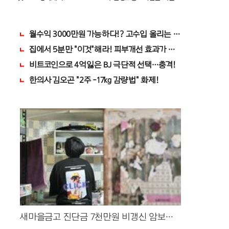
중 고르면 돼
마자..바로
월수익 3000만원 가능하다!? 고수입 올리는 이 "자격증"에 
만 지켰다!
집에서 5분만 "이것"해라! 피부개선 효과가 바로 나타난다!!
산?
비트코인으로 4억잃은 BJ 극단적 선택…충격!
신가전" 선착순 100% 무료 경품지원!!
한의사 김오곤 "2주 -17kg 감량법" 화제!
새마을금고 진단금 7천만원 비갱신 암보험
출시