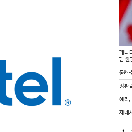
캐나다
긴 한
동해·
빙판길
혜리,
제네시