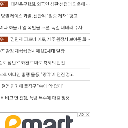
대한축구협회, 외국인 심판 성접대 의혹에 축
우리
폭발’
당권 레이스 과열, 선관위 “엄중 제재” 경고
이나 화물기 옆 폭발물 드론, 독일 대테러 수사
김민재 파트너 이토, 제주 원정서 보여준 최
우리
매너
야?" 감정 체험형 전시에 MZ세대 열광
걸로 장난?" 화천 토마토 축제의 반전
스파이더맨 흥행 돌풍, '망각'이 던진 경고
 현영 연기에 돌직구 "속에 악 없어"
·비비고 면 전쟁, 폭염 특수에 매출 껑충