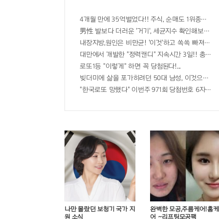
4개월 만에 35억벌었다!! 주식, 순매도 1위종목..."
男性 발보다 더러운 '거기', 세균지수 확인해보니..충
내장지방,원인은 비만균! '이것'하고 쏙쏙 빠져…
대만에서 개발한 "정력캔디" 지속시간 3일!! 충격!!
로또1등 "이렇게" 하면 꼭 당첨된다!...
빚더미에 삶을 포가히려던 50대 남성, 이것으로 
"한국로또 망했다" 이번주 971회 당첨번호 6자리 모두
나만 몰랐던 보청기 국가 지
완벽한 모공,주름케어!홈케
원 소식
어 ~리프팅모공팩