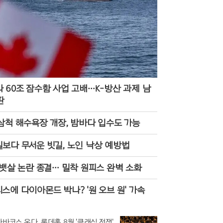
 60조 잠수함 사업 고배…K-방산 과제 남
판
삼척 해수욕장 개장, 밤바다 입수도 가능
보다 무서운 빗길, 노인 낙상 예방법
 뱃살 논란 종결… 밀착 원피스 완벽 소화
스에 다이아몬드 박나? '원 오브 원' 가속
카바코스 온다, 롯데홀 8월 '클래식 전쟁'