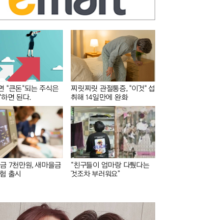
 "큰돈"되는 주식은
찌릿찌릿 관절통증, "이것" 섭
'하면 된다.
취해 14일만에 완화
금 7천만원, 새마을금
“친구들이 엄마랑 다퉜다는
험 출시
것조차 부러워요”