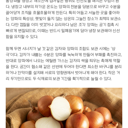
통양파를 냉장고 채소칸에 집어넣는 행위도 신선도를 해치는 주범이 된
다. 냉장고 내부의 차가운 온도는 양파의 전분을 당분으로 바꾸고 수분을
끌어당겨 조직을 흐물흐물하게 만든다. 특히 어둡고 서늘한 곳을 좋아하
는 양파의 특성상, 햇빛이 들지 않는 상온의 그늘진 장소가 최적의 보관소
다. 다만 껍질을 이미 벗겼거나 요리하다 남은 조각 양파는 공기 접촉 시
빠르게 변질되므로, 이때는 반드시 밀폐용기에 담아 냉장 보관해야 신선
함을 유지할 수 있다.
함께 두면 시너지가 날 것 같은 감자와 양파의 조합도 보관 시에는 '상
극'이다. 감자가 내뿜는 수분은 양파를 눅눅하게 만들어 부패를 촉진하고,
반대로 양파에서 나오는 에틸렌 가스는 감자의 싹을 틔우는 촉매제 역할
을 한다. 공간이 협소해 같은 선반에 두어야 한다면 최소한 바구니를 분리
하거나 칸막이를 설치해 서로의 영향권에서 벗어나게 해야 한다. 작은 거
리 두기만으로도 두 식재료의 보관 기간을 획기적으로 늘릴 수 있다.