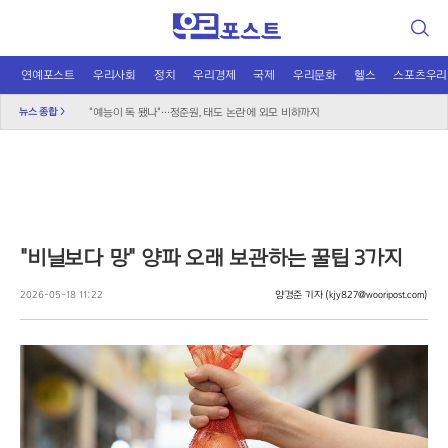
검
색
연예포스트
우리사회
정치
우리경제
국제
우리문화
헬스
스포츠우리
장가현, 현영 연기에 돌직구 "속에 악 없어"
뉴스 종합 >
"예능이 독 됐나"…정준원, 태도 논란에 외모 비하까지
키스 오브 라이프, 성숙해진 여름으로 컴백
무더위 쉼터의 진화, 광화문 해피소 이달 말까지 연장
신남성연대 대표 배인규, 자택서 숨진 채 발견
온열질환자 2200명 돌파…기록적 폭염 인명피해
"그린벨트 대신 재개발" 오세훈, 정부에 건의
"비닐보다 망" 양파 오래 보관하는 꿀팁 3가지
국민의힘, 선관위 직무대행 '특검 1호 수사' 촉구
이재명 귀국하자마자 '데드크로스', 거부권이 분수령
2026-05-18 11:22
양경준 기자
(kjy827@wooripost.com)
오뚜기·비비고 면 전쟁, 폭염 특수에 매출 껑충
K컬처 300조 시대…법은 여전히 아날로그 수준
루프탑 풀서 즐기는 라면, L7 홍대 이색 협업
달에 부딪힌 스페이스X, 과학적 통찰 얻나?
2차 대전 이후 최대 작전? 영국 '요새 작전' 논란
트럼프의 중동 평화 로드맵, 네타냐후가 걷어찬 이유