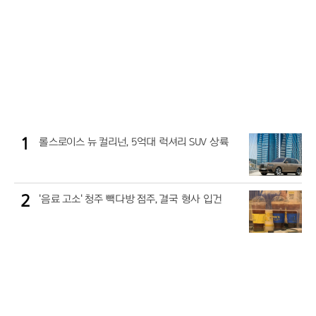
1
롤스로이스 뉴 컬리넌, 5억대 럭셔리 SUV 상륙
2
'음료 고소' 청주 빽다방 점주, 결국 형사 입건