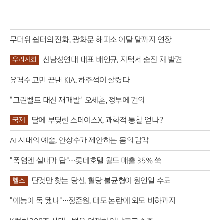
무더위 쉼터의 진화, 광화문 해피소 이달 말까지 연장
신남성연대 대표 배인규, 자택서 숨진 채 발견
우리사회
유격수 고민 끝낸 KIA, 하주석이 살렸다
"그린벨트 대신 재개발" 오세훈, 정부에 건의
달에 부딪힌 스페이스X, 과학적 통찰 얻나?
국제
AI 시대의 예술, 안상수가 제안하는 몸의 감각
"폭염엔 실내가 답"…롯데호텔 월드 매출 35% 쑥
단것만 찾는 당신, 혈당 불균형이 원인일 수도
헬스
"예능이 독 됐나"…정준원, 태도 논란에 외모 비하까지