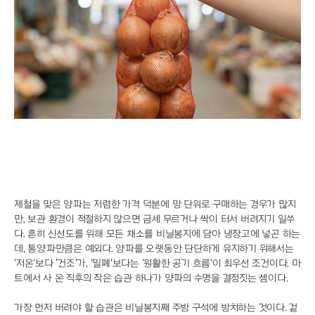
AI 시대의 예술, 안상수가 제안하는 몸의 감각
질투와 파멸의 기타 리프, 고전 비극 록으로 부활
7500장 타일의 마법, 전혁림미술관이 된 생가터
스파이더맨 흥행 돌풍, '망각'이 던진 경고
단것만 찾는 당신, 혈당 불균형이 원인일 수도
내 몸 망치는 만성염증, 항염 식품 5가지로 해결
유격수 고민 끝낸 KIA, 하주석이 살렸다
파도 파도 괴담, 문진희 전 위원장 전면 수사 불가피
데뷔골 아이아스 합격점, 제주의 창은 날카로웠다
"폭염엔 실내가 답"…롯데호텔 월드 매출 35% 쑥
"BTS 굿즈 찾아 한국행" 리커머스 성지순례
통영 가면 꼭 봐야 할 낙조, 달아공원 새 단장
장가현, 현영 연기에 돌직구 "속에 악 없어"
제철을 맞은 양파는 저렴한 가격 덕분에 망 단위로 구매하는 경우가 많지
만, 보관 환경이 적절하지 않으면 금세 무르거나 싹이 터서 버려지기 일쑤
다. 흔히 신선도를 위해 모든 채소를 비닐봉지에 담아 냉장고에 넣곤 하는
데, 통양파만큼은 예외다. 양파를 오랫동안 단단하게 유지하기 위해서는
'저온'보다 '건조'가, '밀폐'보다는 '원활한 공기 흐름'이 최우선 조건이다. 마
트에서 사 온 직후의 작은 습관 하나가 양파의 수명을 결정짓는 셈이다.
가장 먼저 버려야 할 습관은 비닐봉지째 주방 구석에 방치하는 것이다. 겉