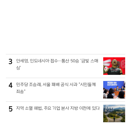
3
안세영, 인도네시아 접수…통산 50승 '금빛 스매
싱'
4
민주당 조승래, 서울 패배 공식 사과 "시민들께
죄송"
5
지역 소멸 해법, 주요 기업 본사 지방 이전에 있다