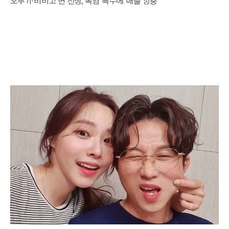
오뚜기·비비고 면 전쟁, 폭염 특수에 매출 껑충