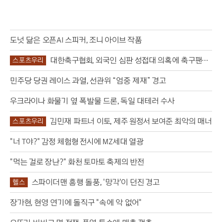
도넛 닮은 오픈AI 스피커, 조니 아이브 작품
대한축구협회, 외국인 심판 성접대 의혹에 축구팬
스포츠우리
‘폭발’
민주당 당권 레이스 과열, 선관위 “엄중 제재” 경고
우크라이나 화물기 옆 폭발물 드론, 독일 대테러 수사
김민재 파트너 이토, 제주 원정서 보여준 최악의 매너
스포츠우리
"너 T야?" 감정 체험형 전시에 MZ세대 열광
"먹는 걸로 장난?" 화천 토마토 축제의 반전
스파이더맨 흥행 돌풍, '망각'이 던진 경고
헬스
장가현, 현영 연기에 돌직구 "속에 악 없어"