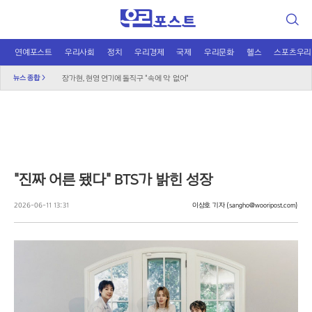
검
색
연예포스트
우리사회
정치
우리경제
국제
우리문화
헬스
스포츠우리
블랙핑크 10주년 D-1, 로제는 왜 미국에?
뉴스 종합 >
장가현, 현영 연기에 돌직구 "속에 악 없어"
"예능이 독 됐나"…정준원, 태도 논란에 외모 비하까지
놀이보다 사진 전송, 주객전도 된 유치원 교사
무더위 쉼터의 진화, 광화문 해피소 이달 말까지 연장
신남성연대 대표 배인규, 자택서 숨진 채 발견
민주당 당권 레이스 과열, 선관위 “엄중 제재” 경고
"진짜 어른 됐다" BTS가 밝힌 성장
"그린벨트 대신 재개발" 오세훈, 정부에 건의
국민의힘, 선관위 직무대행 '특검 1호 수사' 촉구
2026-06-11 13:31
이상호 기자
(sangho@wooripost.com)
도넛 닮은 오픈AI 스피커, 조니 아이브 작품
오뚜기·비비고 면 전쟁, 폭염 특수에 매출 껑충
K컬처 300조 시대…법은 여전히 아날로그 수준
우크라이나 화물기 옆 폭발물 드론, 독일 대테러 수사
달에 부딪힌 스페이스X, 과학적 통찰 얻나?
2차 대전 이후 최대 작전? 영국 '요새 작전' 논란