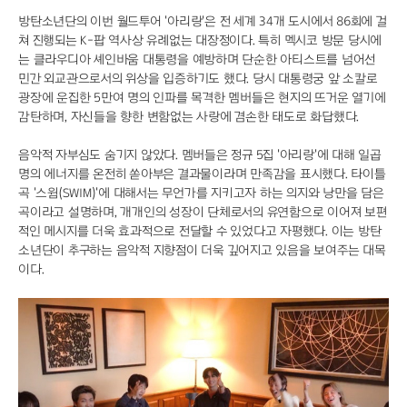
방탄소년단의 이번 월드투어 '아리랑'은 전 세계 34개 도시에서 86회에 걸
쳐 진행되는 K-팝 역사상 유례없는 대장정이다. 특히 멕시코 방문 당시에
는 클라우디아 셰인바움 대통령을 예방하며 단순한 아티스트를 넘어선
민간 외교관으로서의 위상을 입증하기도 했다. 당시 대통령궁 앞 소칼로
광장에 운집한 5만여 명의 인파를 목격한 멤버들은 현지의 뜨거운 열기에
감탄하며, 자신들을 향한 변함없는 사랑에 겸손한 태도로 화답했다.
음악적 자부심도 숨기지 않았다. 멤버들은 정규 5집 '아리랑'에 대해 일곱
명의 에너지를 온전히 쏟아부은 결과물이라며 만족감을 표시했다. 타이틀
곡 '스윔(SWIM)'에 대해서는 무언가를 지키고자 하는 의지와 낭만을 담은
곡이라고 설명하며, 개개인의 성장이 단체로서의 유연함으로 이어져 보편
적인 메시지를 더욱 효과적으로 전달할 수 있었다고 자평했다. 이는 방탄
소년단이 추구하는 음악적 지향점이 더욱 깊어지고 있음을 보여주는 대목
이다.