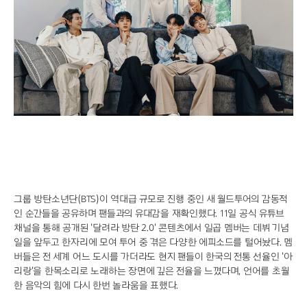
"너 T야?" 감정 체험형 전시에 MZ세대 열광
AI 시대의 예술, 안상수가 제안하는 몸의 감각
질투와 파멸의 기타 리프, 고전 비극 록으로 부활
혈당 스파이크 막는 야간 음료 6가지 공개
스파이더맨 흥행 돌풍, '망각'이 던진 경고
단것만 찾는 당신, 혈당 불균형이 원인일 수도
대한축구협회, 외국인 심판 성접대 의혹에 축구팬 ‘폭발’
김민재 파트너 이토, 제주 원정서 보여준 최악의 매너
유격수 고민 끝낸 KIA, 하주석이 살렸다
"먹는 걸로 장난?" 화천 토마토 축제의 반전
"폭염엔 실내가 답"…롯데호텔 월드 매출 35% 쑥
"BTS 굿즈 찾아 한국행" 리커머스 성지순례
블랙핑크 10주년 D-1, 로제는 왜 미국에?
그룹 방탄소년단(BTS)이 역대급 규모로 진행 중인 새 월드투어의 감동적
인 순간들을 공유하며 팬들과의 유대감을 재확인했다. 11일 공식 유튜브
채널을 통해 공개된 '달려라 방탄 2.0' 콘텐츠에서 일곱 멤버는 데뷔 기념
일을 앞두고 한자리에 모여 투어 중 겪은 다양한 에피소드를 털어놨다. 멤
버들은 전 세계 어느 도시를 가더라도 현지 팬들이 한국의 전통 선율인 '아
리랑'을 한목소리로 노래하는 장면에 깊은 전율을 느꼈다며, 언어를 초월
한 음악의 힘에 다시 한번 놀라움을 표했다.