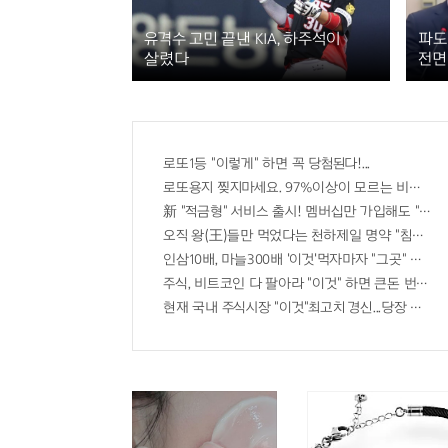
유격수 고민 끝낸 KIA, 하주석이
파도
살렸다
전면
로또1등 "이렇게" 하면 꼭 당첨된다!...
로또용지 찢지마세요. 97%이상이 모르는 비밀! "뒷
新 "적금형" 서비스 출시! 멤버십만 가입해도 "최신가
오직 왕(王)들만 먹었다는 천하제일 명약 "침향" 싹
인삼10배, 마늘300배 '이것'먹자마자 "그곳" 땅땅해
주식, 비트코인 다 팔아라 "이것" 하면 큰돈 번다!
현재 국내 주식시장 "이것"최고치 경신...당장 매수해