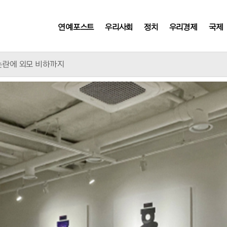
연예포스트
우리사회
정치
우리경제
국제
 악 없어"
 논란에 외모 비하까지
으로 컴백
소 이달 말까지 연장
숨진 채 발견
적 폭염 인명피해
정부에 건의
호 수사' 촉구
, 거부권이 분수령
에 매출 껑충
 아날로그 수준
대 이색 협업
통찰 얻나?
요새 작전' 논란
냐후가 걷어찬 이유