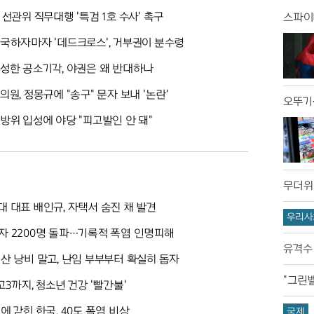
 선관위 직무대행 '특검 1호 수사' 촉구
스파이더
국하자마자 '데드크로스', 거부권이 분수령
성한 공소기각, 야권은 왜 반대하나
의원, 정몽규에 "송구" 문자 보내 '논란'
오뚜기
방위 입성에 야당 "피고발인 안 돼"
무더위
 대표 배인규, 자택서 숨진 채 발견
우리사
 2200명 돌파…기록적 폭염 인명피해
유격수 
산 낭비 말고, 난임 부부부터 확실히 돕자
"그린벨
고3까지, 청소년 건강 '빨간불'
에 갇힌 한국, 40도 폭염 비상
국제