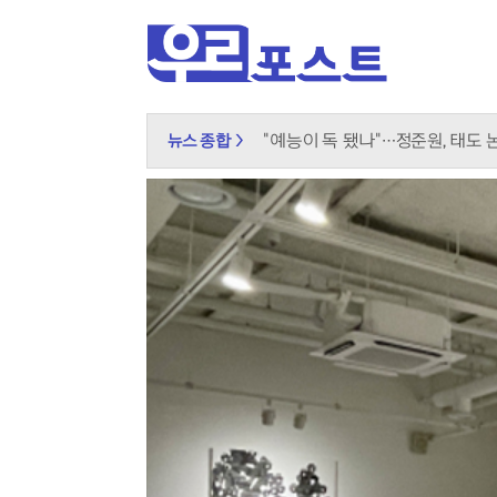
장가현, 현영 연기에 돌직구 "속에
"예능이 독 됐나"…정준원, 태도
뉴스 종합 >
키스 오브 라이프, 성숙해진 여름
무더위 쉼터의 진화, 광화문 해피
신남성연대 대표 배인규, 자택서 
온열질환자 2200명 돌파…기록
"그린벨트 대신 재개발" 오세훈, 
국민의힘, 선관위 직무대행 '특검 1
이재명 귀국하자마자 '데드크로스'
오뚜기·비비고 면 전쟁, 폭염 특수
K컬처 300조 시대…법은 여전히
루프탑 풀서 즐기는 라면, L7 홍
달에 부딪힌 스페이스X, 과학적 
2차 대전 이후 최대 작전? 영국 '
트럼프의 중동 평화 로드맵, 네타