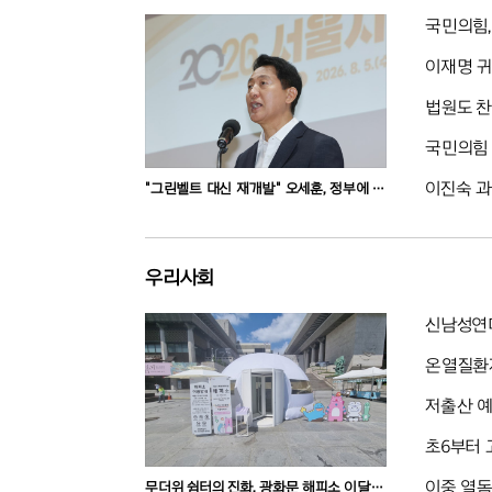
국민의힘,
이재명 귀
법원도 찬
국민의힘 
이진숙 과
"그린벨트 대신 재개발" 오세훈, 정부에 건
의
우리사회
신남성연대
온열질환자
저출산 예
초6부터 
이중 열돔
무더위 쉼터의 진화, 광화문 해피소 이달