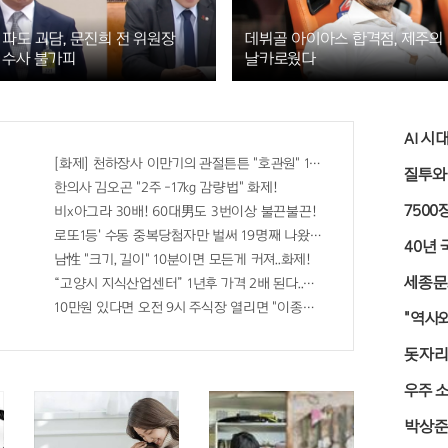
 파도 괴담, 문진희 전 위원장
데뷔골 아이아스 합격점, 제주의
 수사 불가피
날카로웠다
AI 시
[화제] 천하장사 이만기의 관절튼튼 "호관원" 100%당첨 혜택 난리나!!
질투와
면 비추면 번호 보인다!?"
한의사 김오곤 "2주 -17kg 감량법" 화제!
750
전" 선착순 100% 무료 경품지원!!
비x아그라 30배! 60대男도 3번이상 불끈불끈!
쓰리 완판!! 왜 난리났나 봤더니..경악!
로또1등' 수동 중복당첨자만 벌써 19명째 나왔다.
40년 
져..헉!
남性 "크기, 길이" 10분이면 모든게 커져..화제!
세종문
“고양시 지식산업센터” 1년후 가격 2배 된다..이유는?
라!!
10만원 있다면 오전 9시 주식장 열리면 "이종목" 바
"역사
돗자리 
우주 
박상준