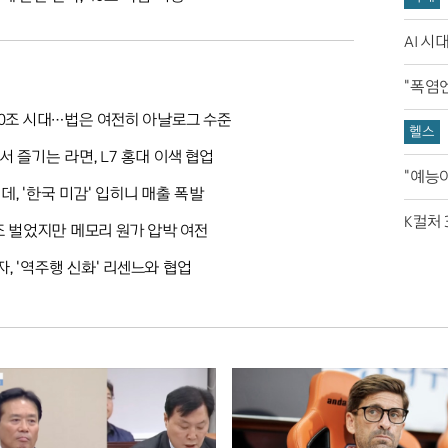
AI 시
"폭염
00조 시대…법은 여전히 아날로그 수준
헬스
서 즐기는 라면, L7 홍대 이색 협업
"예능
데, '한국 미감' 입히니 매출 폭발
K컬처
1조 벌었지만 메모리 원가 압박 여전
, '역주행 신화' 리센느와 협업