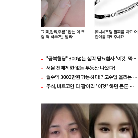
"기미,잡티,주름" 잡는 이 크
유니세프팀 팔찌를 차고 어
림 딱 하루2번 발라
린이를 지켜주세요
"공복혈당" 300넘는 심각 당뇨환자 '이것' 먹자
서울 전매제한 없는 부동산 나왔다!
월수익 3000만원 가능하다!? 고수입 올리는 
주식, 비트코인 다 팔아라 "이것" 하면 큰돈 번다