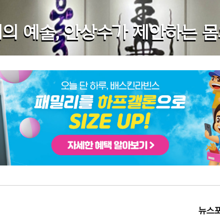
는 몸의 감각
극 록으로 부활
대의 예술, 안상수가 제안하는 
관이 된 생가터
던진 경고
 원인일 수도
 5가지로 해결
 살렸다
 전면 수사 불가피
 창은 날카로웠다
 매출 35% 쑥
스 성지순례
공원 새 단장
 악 없어"
뉴스