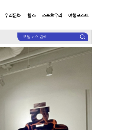
우리문화
헬스
스포츠우리
여행포스트
검
색