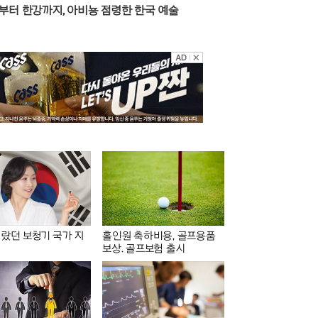
부터 한강까지, 아비뇽 점령한 한국 예술
난리나!!
랐던 보청기 국가 지
홀인원 축하비용, 골프용품
보상. 골프보험 출시