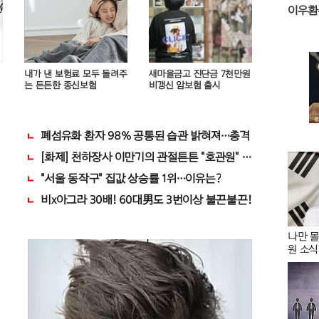
이우환
내가 낸 보험료 모두 돌려주
새마을금고 진단금 7천만원
는 든든한 종신보험
비갱신 암보험 출시
마자..바로
폐섬유화 환자 98% 공통된 습관 밝혀져…충격
[화제] 천하장사 이만기의 관절튼튼 "호관원" 100%당첨 혜택 
이 "자격증"에 몰리는 이유 알고보니…
"서울 동작구" 집값 상승률 1위…이유는?
!
비x아그라 30배! 60대男도 3번이상 불끈불끈!
나만 몰
원 소식