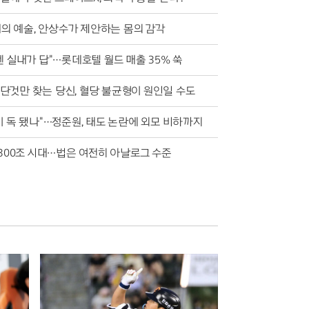
대의 예술, 안상수가 제안하는 몸의 감각
엔 실내가 답"…롯데호텔 월드 매출 35% 쑥
단것만 찾는 당신, 혈당 불균형이 원인일 수도
이 독 됐나"…정준원, 태도 논란에 외모 비하까지
 300조 시대…법은 여전히 아날로그 수준