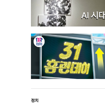
AI 시대의 예술, 안상수가 제안하
질투와 파멸의 기타 리프, 고전 비
AI 시
7500장 타일의 마법, 전혁림미술
스파이더맨 흥행 돌풍, '망각'이 
단것만 찾는 당신, 혈당 불균형이
내 몸 망치는 만성염증, 항염 식품
유격수 고민 끝낸 KIA, 하주석이
파도 파도 괴담, 문진희 전 위원장
데뷔골 아이아스 합격점, 제주의
"폭염엔 실내가 답"…롯데호텔 월드
"BTS 굿즈 찾아 한국행" 리커머
통영 가면 꼭 봐야 할 낙조, 달아
장가현, 현영 연기에 돌직구 "속에
정치