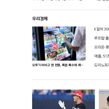
말까지 연장
우리경제
K컬처 3
루프탑 풀
오리온·롯
애플, 5
도미노피자
오뚜기·비비고 면 전쟁, 폭염 특수에 매출
껑충