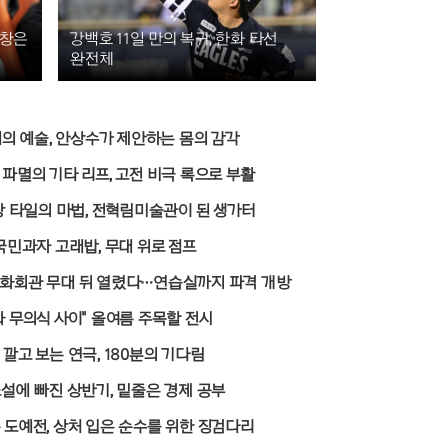
 창은
강백호 11일 만의 복귀, 한화 타선
완전체
대의 예술, 안상수가 제안하는 몸의 감각
 파멸의 기타 리프, 고전 비극 록으로 부활
0장 타일의 마법, 전혁림미술관이 된 생가터
국민과자 고래밥, 무대 위로 점프
화회관 무대 뒤 열렸다…연습실까지 파격 개방
와 무의식 사이" 올여름 주목할 전시
깔고 보는 연극, 180분의 기다림
소설에 빠진 상반기, 밑줄은 경제 공부
 도예전, 상처 입은 순수를 위한 징검다리