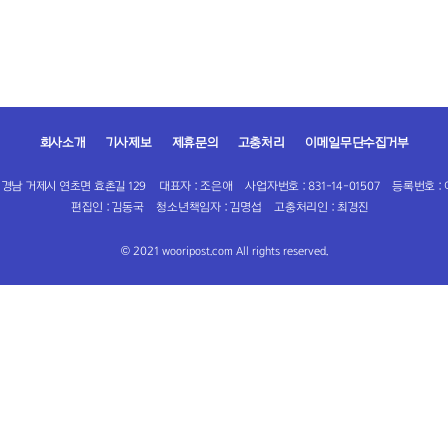
회사소개
기사제보
제휴문의
고충처리
이메일무단수집거부
 경남 거제시 연초면 효촌길 129
대표자 : 조은애
사업자번호 : 831-14-01507
등록번호 : 
편집인 : 김동국
청소년책임자 : 김명섭
고충처리인 : 최경진
© 2021 wooripost.com All rights reserved.